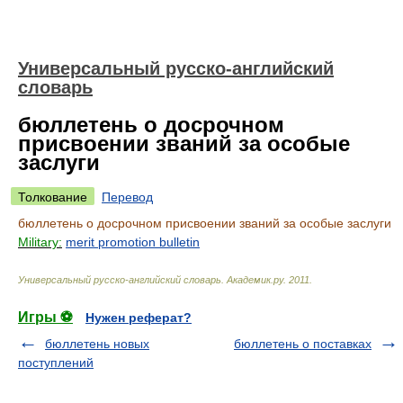
Универсальный русско-английский
словарь
бюллетень о досрочном
присвоении званий за особые
заслуги
Толкование
Перевод
бюллетень о досрочном присвоении званий за особые заслуги
Military:
merit promotion bulletin
Универсальный русско-английский словарь
.
Академик.ру
.
2011
.
Игры ⚽
Нужен реферат?
бюллетень новых
бюллетень о поставках
поступлений